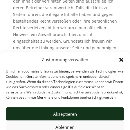
den Inhalt der verlinkten Seiten sind ausschließlich
deren Betreiber verantwortlich. Falls die Links zu
Seiten führen, die illegale Inhalte haben und gegen
bestehendes Recht verstoßen oder Ihre persönlichen
Rechte verletzen, bitten wir um einen offiziellen
Hinweis; ein Anwalt braucht hierzu nicht
eingeschaltet zu werden. Grundsätzlich freuen wir
uns über die Linkung unserer Seite und genehmigen
dies hiermit; wir untersagen die Linkung jedoch
Zustimmung verwalten
ausdrücklich von/für Seiten, deren Inhalt ein
strafrechtliches Vergehen darstellt und
Um dir ein optimales Erlebnis zu bieten, verwenden wir Technologien wie
dementsprechend auch geahndet wird.
Cookies, um Geräteinformationen zu speichern und/oder darauf
zuzugreifen. Wenn du diesen Technologien zustimmst, können wir Daten
wie das Surfverhalten oder eindeutige IDs auf dieser Website
verarbeiten. Wenn du deine Zustimmung nicht erteilst oder zurückziehst,
können bestimmte Merkmale und Funktionen beeinträchtigt werden.
Akzeptieren
Ablehnen